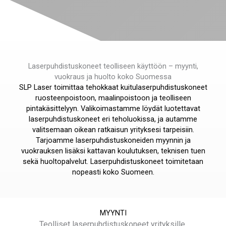
Laserpuhdistuskoneet teolliseen käyttöön – myynti,
vuokraus ja huolto koko Suomessa
SLP Laser toimittaa tehokkaat kuitulaserpuhdistuskoneet
ruosteenpoistoon, maalinpoistoon ja teolliseen
pintakäsittelyyn. Valikoimastamme löydät luotettavat
laserpuhdistuskoneet eri teholuokissa, ja autamme
valitsemaan oikean ratkaisun yrityksesi tarpeisiin.
Tarjoamme laserpuhdistuskoneiden myynnin ja
vuokrauksen lisäksi kattavan koulutuksen, teknisen tuen
sekä huoltopalvelut. Laserpuhdistuskoneet toimitetaan
nopeasti koko Suomeen.
MYYNTI
Teolliset laserpuhdistuskoneet yrityksille.