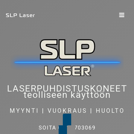
Siirry
sisältöön
LASERPUHDISTUSKONEET
teolliseen käyttöön
MYYNTI | VUOKRAUS | HUOLTO
SOITA 044 9703069